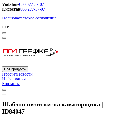
Vodafone
050 077-37-07
Киевстар
068 277-37-07
Пользовательское соглашение
RUS
Все продукты
Просчет
Новости
Информация
Контакты
Шаблон визитки экскаваторщика |
ID84047