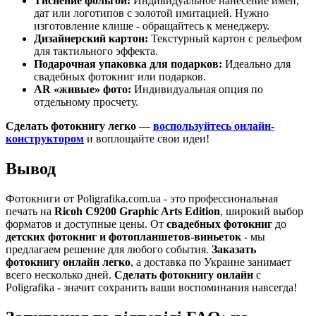
Тиснение фольгой:
Индивидуальное нанесение имен,
дат или логотипов с золотой имитацией. Нужно
изготовление клише - обращайтесь к менеджеру.
Дизайнерский картон:
Текстурный картон с рельефом
для тактильного эффекта.
Подарочная упаковка для подарков:
Идеально для
свадебных фотокниг или подарков.
AR «живые» фото:
Индивидуальная опция по
отдельному просчету.
Сделать фотокнигу легко
—
воспользуйтесь онлайн-
конструктором
и воплощайте свои идеи!
Вывод
Фотокниги от Poligrafika.com.ua - это профессиональная
печать на
Ricoh C9200 Graphic Arts Edition
, широкий выбор
форматов и доступные цены. От
свадебных фотокниг
до
детских фотокниг и фотопланшетов-виньеток
- мы
предлагаем решение для любого события.
Заказать
фотокнигу онлайн легко
, а доставка по Украине занимает
всего несколько дней.
Сделать фотокнигу онлайн
с
Poligrafika - значит сохранить ваши воспоминания навсегда!