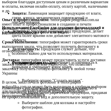
выбором благодаря доступным ценам и различным вариантам
м оплаты, включая онлайн-оплату, оплату картой, наличными
и др.
Защита:
Ламинация защищает продукцию от влаги,
грязи, износа, механических повреждений и
Опыт и профессионализм:
типография poligrfika.com.ua
обесцвечивания.
имеет опыт и профессионализм в создании и печати
Использование FaceFusion для создания фотоколлажей и
фотокниг, что обеспечивает высокое качество и точность
Эстетика:
Улучшает внешний вид продукции, делает
улучшения качества фото или видео:
выполнения заказов.
цвета более яркими или добавляет элегантного матового
эффекта.
Сроки выполнения:
типография может гарантировать сроки
выполнения заказа, что позволяет получить фотокнигу в
Долговечность:
Продукция служит дольше, что
оговоренный срок.
особенно важно для часто используемых материалов.
Доставка:
типография может предоставить услуги доставки
Функциональность:
Увеличивает устойчивость к
Создание фотоколлажей
:
заказов Новой почтой или Укрпочтой, что позволяет
разрывам и уменьшает износ краев.
заказчику получить готовую фотокнигу в любой точке
Украины
Выберите опцию "Создать коллаж".
В целом, заказ печати фотокниг в типографии
poligrafika.com.ua может быть выгодным и удобным выбором
Ламинация - это отличный способ повысить качество и
Загрузите фотографии, которые хотите
для получения качественной и профессионально
долговечность вашей полиграфической продукции, придавая
использовать.
выполненной фотокниги.
ей профессиональный вид и дополнительную защиту.
Выберите шаблон для коллажа и настройте
фотографии.