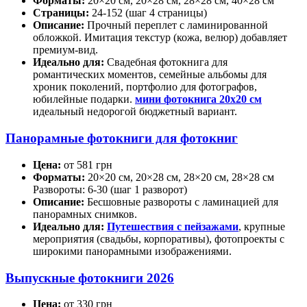
Форматы:
20×20 см, 20×28 см, 28×28 см, 40×28 см
Страницы:
24-152 (шаг 4 страницы)
Описание:
Прочный переплет с ламинированной
обложкой. Имитация текстур (кожа, велюр) добавляет
премиум-вид.
Идеально для:
Свадебная фотокнига для
романтических моментов, семейные альбомы для
хроник поколений, портфолио для фотографов,
юбилейные подарки.
мини фотокнига 20x20 см
идеальный недорогой бюджетный вариант.
Панорамные фотокниги для фотокниг
Цена:
от 581 грн
Форматы:
20×20 см, 20×28 см, 28×20 см, 28×28 см
Развороты: 6-30 (шаг 1 разворот)
Описание:
Бесшовные развороты с ламинацией для
панорамных снимков.
Идеально для:
Путешествия с пейзажами
, крупные
мероприятия (свадьбы, корпоративы), фотопроекты с
широкими панорамными изображениями.
Выпускные фотокниги 2026
Цена:
от 330 грн