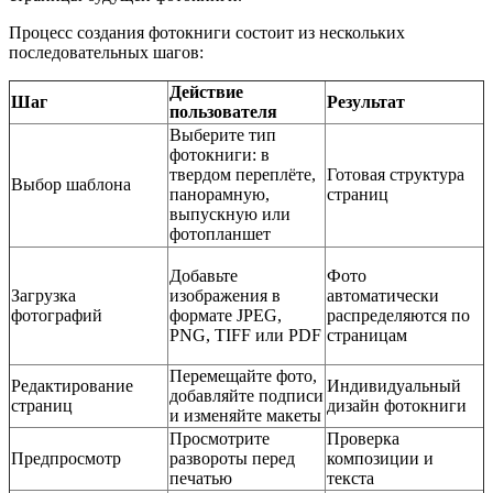
Процесс создания фотокниги состоит из нескольких
последовательных шагов:
Действие
Шаг
Результат
пользователя
Выберите тип
фотокниги: в
твердом переплёте,
Готовая структура
Выбор шаблона
панорамную,
страниц
выпускную или
фотопланшет
Добавьте
Фото
Загрузка
изображения в
автоматически
фотографий
формате JPEG,
распределяются по
PNG, TIFF или PDF
страницам
Перемещайте фото,
Редактирование
Индивидуальный
добавляйте подписи
страниц
дизайн фотокниги
и изменяйте макеты
Просмотрите
Проверка
Предпросмотр
развороты перед
композиции и
печатью
текста