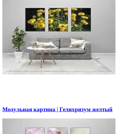
Модульная картина | Гелихризум желтый