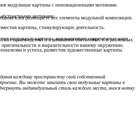
авив модульные картины с инновационными мотивами.
и абстрактными мотивами.
ысыхания клея размещаете все элементы модульной композиции.
азместив картины, стимулирующие деятельность.
местив модульные картины, воплощающие современные идеи.
ских произведений и в домашней обстановке, и в различных
, оригинальности и выразительности вашему окружению.
ионализма и успеха, разместив художественные картины.
ридавая каждому пространству свой собственный
троение. Вы можете заказать свои модульные картины в
дчеркнуть индивидуальный стиль каждого места, внося нотку