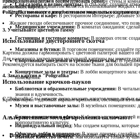
прекрасным акцентом в вашем доме или офисе.
Размер картины должен соответствовать размеру стены и комн
Спа-салоны и велнес-центры:
В спа-зоне: создайте атм
Дополнительным вариантом является использование жидких гв
нескольких картин.
Отсутствие повреждений стен и возможность использовани
Poligrafika поможет с изготовлением модульных картин под
Рестораны и кафе:
В ресторанном интерьере: добавьте э
Жидкие гвозди обеспечивают прочное соединение, что позв
Медицинские учреждения:
В комнатах ожидания: сдела
3. Учитывайте цветовую гамму
Гостиницы и гостевые комнаты:
В номерах отеля: созд
Использование двустороннего скотча
Магазины и бутики:
В торговом помещении: создайте пр
Картина должна гармонировать с цветовой палитрой вашего ин
Для надежного закрепления модульной картины вы можете исп
Спортивные заведения и тренажерные залы:
В тренаже
Рекомендуется выбирать скотч на основе ткани для большей пр
Концертные залы и театры:
В лобби концертного зала: 
4. Заказ картин в "Poligrafika"
помещения.
Использование крючков-пауков
Библиотеки и образовательные учреждения:
В читальны
знания и вдумчивость.
С "Poligrafika" вы можете легко заказать изготовление любых к
Крючки-пауки - удобный вариант крепления, состоящий из пла
Музеи и выставочные залы:
В музейных помещениях: до
Альтернативные методы крепления включают:
Бизнес-помещения и офисы:
Кабинеты руководителей и 
корпоративную культуру.
Индивидуальный подход
: Мы создаем картины, которые
Офисные лобби и приемные:
В зонах приема: сделайте 
Игла для швейной машинки:
подходит для легких картин.
Высокое качество печати
: Мы используем только лучши