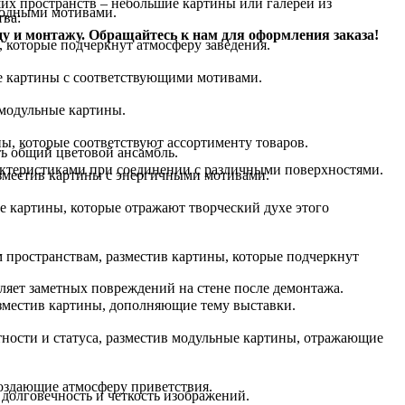
ших пространств – небольшие картины или галереи из
иродными мотивами.
тва:
ду и монтажу. Обращайтесь к нам для оформления заказа!
, которые подчеркнут атмосферу заведения.
е картины с соответствующими мотивами.
 модульные картины.
ы, которые соответствуют ассортименту товаров.
ть общий цветовой ансамбль.
актеристиками при соединении с различными поверхностями.
азместив картины с энергичными мотивами.
ые картины, которые отражают творческий духе этого
м пространствам, разместив картины, которые подчеркнут
ляет заметных повреждений на стене после демонтажа.
зместив картины, дополняющие тему выставки.
тности и статуса, разместив модульные картины, отражающие
создающие атмосферу приветствия.
 долговечность и четкость изображений.