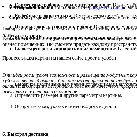
Совместные рабочие зоны и переговорные:
В зонах об
Винная пробка:
разрезаете корку поперек, клеите ее к стен
Широкий выбор
: На нашем сайте
poligrafika.com.ua
вы на
Кофейные и зоны отдыха:
В местах отдыха: добавьте а
Скрепка:
разрезаете обои в месте крепления, заполняете ра
Игровые зоны и спортивные залы:
В спортивных помеще
Выбор метода крепления зависит от веса картины, типа стены 
5. Легкость заказа
Коворкинги и инновационные пространства:
В креатив
Возможность заказа модульных картин в онлайн-полиграфии П
бизнес-помещениях. Вы сможете придать каждому пространств
Бизнес-центры и корпоративные помещения:
В вестиб
Процесс заказа картин на нашем сайте прост и удобен:
Эти идеи расширяют возможности размещения модульных карти
художественный акцент. Они помогают превратить любую сред
Выберите изображение из нашей коллекции или загрузите
онлайн типографии полиграфики, обеспечив качество и профес
искусства и эстетики в окружение.
Определите размеры и другие параметры картины.
Оформите заказ, указав все необходимые детали.
6. Быстрая доставка