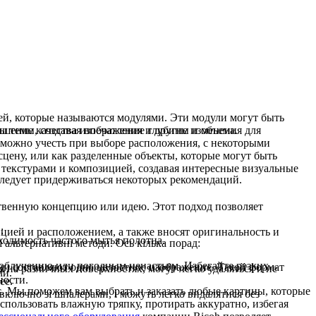
тей, которые называются модулями. Эти модули могут быть
ы темы, создавая впечатление глубины и объема.
чшение качества изображения и другие изменения для
е можно учесть при выборе расположения, с некоторыми
сцену, или как разделенные объекты, которые могут быть
, текстурами и композицией, создавая интересные визуальные
 следует придерживаться некоторых рекомендаций.
ственную концепцию или идею. Этот подход позволяет
:
ицией и расположением, а также вносят оригинальность и
ходимость частого мытья полотна.
 альтернативні методи. Ось кілька порад:
у облучению или погодным ненастьям. Избегайте резких
 они составляют одно целостное изображение. Такой формат
на различных поверхностях, могут легко удаляться и не
ми.
ности.
ее.
ас. Мы поможем вам выбрать и заказать любые картины, которые
включно зі шпалерами, і можуть легко видалятися без
ользовать влажную тряпку, протирать аккуратно, избегая