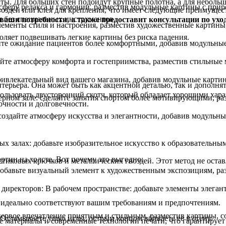
аты. Для больших стен подойдут крупные полотна, а для неболь
осферу релакса и гармонии, разместив модульные картины с пр
оздей или клея для крепления, что имеет следующие преимущес
я без специальных инструментов.
 ваши потребности, а также предоставит консультации по ухо
лементы стиля и настроения, разместив художественные картины
оляет подвешивать легкие картины без риска падения.
йте ожидание пациентов более комфортными, добавив модульны
айте атмосферу комфорта и гостеприимства, разместив стильные
ивлекательный вид вашего магазина, добавив модульные картин
терьера. Она может быть как акцентной деталью, так и дополня
ользовать двусторонний скотч, который обладает хорошими хар
рном зале: сделайте занятия спортом более мотивирующими, р
очности и долговечности.
создайте атмосферу искусства и элегантности, добавив модульн
х залах: добавьте изобразительное искусство к образовательны
артин на холсте. Вот почему это выгодно:
стиковых крючков и металлических гвоздей. Этот метод не остав
бавьте визуальный элемент к художественным экспозициям, ра
директоров: В рабочем пространстве: добавьте элементы элеган
 идеально соответствуют вашим требованиям и предпочтениям.
первое впечатление приятным и стильным, разместив картины, 
 Отламываете ушко иглы, острым концом вбиваете ее в стену.
е материалы и современные технологии печати, что гарантирует