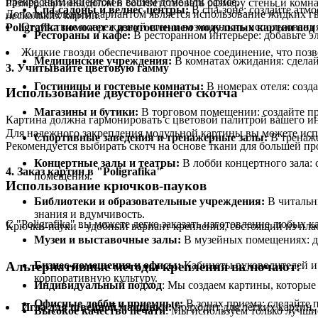
прекрасным акцентом в вашем доме или офисе.
Размер картины должен соответствовать размеру стены и комн
Спа-салоны и велнес-центры:
В спа-зоне: создайте атм
Дополнительным вариантом является использование жидких гв
нескольких картин.
Отсутствие повреждений стен и возможность использовани
Poligrafika поможет с изготовлением модульных картин под
Рестораны и кафе:
В ресторанном интерьере: добавьте э
Жидкие гвозди обеспечивают прочное соединение, что позв
Медицинские учреждения:
В комнатах ожидания: сдела
3. Учитывайте цветовую гамму
Гостиницы и гостевые комнаты:
В номерах отеля: созд
Использование двустороннего скотча
Магазины и бутики:
В торговом помещении: создайте пр
Картина должна гармонировать с цветовой палитрой вашего ин
Для надежного закрепления модульной картины вы можете исп
Спортивные заведения и тренажерные залы:
В тренаже
Рекомендуется выбирать скотч на основе ткани для большей пр
Концертные залы и театры:
В лобби концертного зала: 
4. Заказ картин в "Poligrafika"
помещения.
Использование крючков-пауков
Библиотеки и образовательные учреждения:
В читальны
знания и вдумчивость.
С "Poligrafika" вы можете легко заказать изготовление любых к
Крючки-пауки - удобный вариант крепления, состоящий из пла
Музеи и выставочные залы:
В музейных помещениях: до
Альтернативные методы крепления включают:
Бизнес-помещения и офисы:
Кабинеты руководителей и 
корпоративную культуру.
Индивидуальный подход
: Мы создаем картины, которые
Офисные лобби и приемные:
В зонах приема: сделайте 
Игла для швейной машинки:
подходит для легких картин.
Высокое качество печати
: Мы используем только лучши