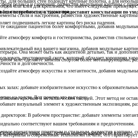
аты. Для больших стен подойдут крупные полотна, а для неболь
осферу релакса и гармонии, разместив модульные картины с пр
оздей или клея для крепления, что имеет следующие преимущес
я без специальных инструментов.
 ваши потребности, а также предоставит консультации по ухо
лементы стиля и настроения, разместив художественные картины
оляет подвешивать легкие картины без риска падения.
йте ожидание пациентов более комфортными, добавив модульны
айте атмосферу комфорта и гостеприимства, разместив стильные
ивлекательный вид вашего магазина, добавив модульные картин
терьера. Она может быть как акцентной деталью, так и дополня
ользовать двусторонний скотч, который обладает хорошими хар
рном зале: сделайте занятия спортом более мотивирующими, р
очности и долговечности.
создайте атмосферу искусства и элегантности, добавив модульн
х залах: добавьте изобразительное искусство к образовательны
артин на холсте. Вот почему это выгодно:
стиковых крючков и металлических гвоздей. Этот метод не остав
бавьте визуальный элемент к художественным экспозициям, ра
директоров: В рабочем пространстве: добавьте элементы элеган
 идеально соответствуют вашим требованиям и предпочтениям.
первое впечатление приятным и стильным, разместив картины, 
 Отламываете ушко иглы, острым концом вбиваете ее в стену.
е материалы и современные технологии печати, что гарантирует