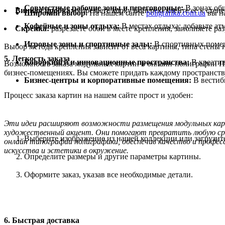
Совместные рабочие зоны и переговорные:
В зонах об
Винная пробка:
разрезаете корку поперек, клеите ее к стен
Широкий выбор
: На нашем сайте
poligrafika.com.ua
вы на
Кофейные и зоны отдыха:
В местах отдыха: добавьте а
Скрепка:
разрезаете обои в месте крепления, заполняете ра
Игровые зоны и спортивные залы:
В спортивных помеще
Выбор метода крепления зависит от веса картины, типа стены 
5. Легкость заказа
Коворкинги и инновационные пространства:
В креатив
Возможность заказа модульных картин в онлайн-полиграфии П
бизнес-помещениях. Вы сможете придать каждому пространств
Бизнес-центры и корпоративные помещения:
В вестиб
Процесс заказа картин на нашем сайте прост и удобен:
Эти идеи расширяют возможности размещения модульных карти
художественный акцент. Они помогают превратить любую сред
Выберите изображение из нашей коллекции или загрузите
онлайн типографии полиграфики, обеспечив качество и профес
искусства и эстетики в окружение.
Определите размеры и другие параметры картины.
Оформите заказ, указав все необходимые детали.
6. Быстрая доставка