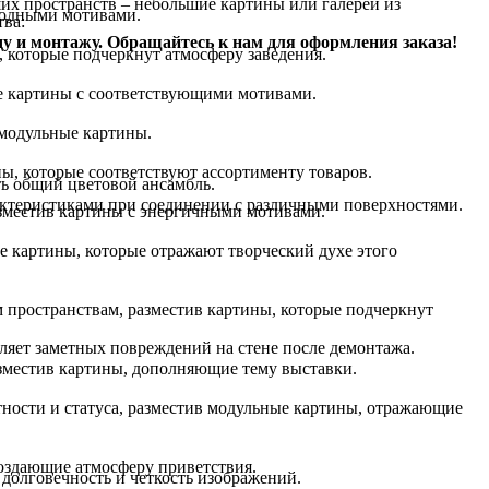
ших пространств – небольшие картины или галереи из
иродными мотивами.
тва:
ду и монтажу. Обращайтесь к нам для оформления заказа!
, которые подчеркнут атмосферу заведения.
е картины с соответствующими мотивами.
 модульные картины.
ы, которые соответствуют ассортименту товаров.
ть общий цветовой ансамбль.
актеристиками при соединении с различными поверхностями.
азместив картины с энергичными мотивами.
ые картины, которые отражают творческий духе этого
м пространствам, разместив картины, которые подчеркнут
ляет заметных повреждений на стене после демонтажа.
зместив картины, дополняющие тему выставки.
тности и статуса, разместив модульные картины, отражающие
создающие атмосферу приветствия.
 долговечность и четкость изображений.