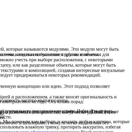
тей, которые называются модулями. Эти модули могут быть
ы темы, создавая впечатление глубины и объема.
чшение качества изображения и другие изменения для
е можно учесть при выборе расположения, с некоторыми
сцену, или как разделенные объекты, которые могут быть
, текстурами и композицией, создавая интересные визуальные
 следует придерживаться некоторых рекомендаций.
ственную концепцию или идею. Этот подход позволяет
:
ицией и расположением, а также вносят оригинальность и
ходимость частого мытья полотна.
 альтернативні методи. Ось кілька порад:
у облучению или погодным ненастьям. Избегайте резких
 они составляют одно целостное изображение. Такой формат
на различных поверхностях, могут легко удаляться и не
ми.
ности.
ее.
ас. Мы поможем вам выбрать и заказать любые картины, которые
включно зі шпалерами, і можуть легко видалятися без
ользовать влажную тряпку, протирать аккуратно, избегая