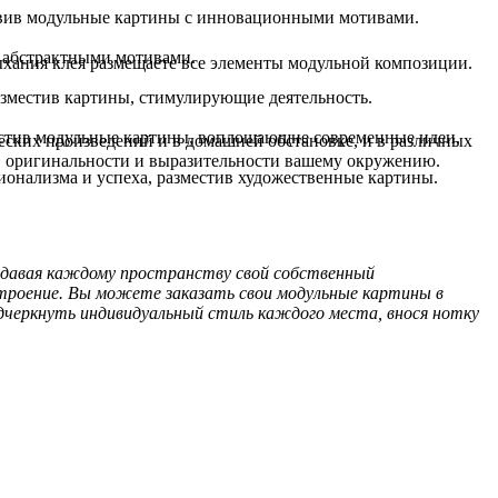
авив модульные картины с инновационными мотивами.
и абстрактными мотивами.
ысыхания клея размещаете все элементы модульной композиции.
азместив картины, стимулирующие деятельность.
местив модульные картины, воплощающие современные идеи.
ских произведений и в домашней обстановке, и в различных
, оригинальности и выразительности вашему окружению.
ионализма и успеха, разместив художественные картины.
ридавая каждому пространству свой собственный
троение. Вы можете заказать свои модульные картины в
дчеркнуть индивидуальный стиль каждого места, внося нотку