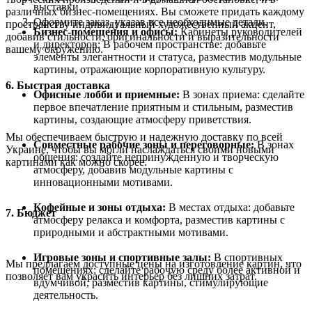
выставки.
различных бизнес-помещениях. Вы сможете придать каждому
Оформите заказ, указав все необходимые детали.
пространству индивидуальный художественный акцент,
Бизнес-помещения и офисы:
Кабинеты руководителей
добавив стильности, оригинальности и выразительности
и директоров: В рабочем пространстве: добавьте
вашему окружению.
элементы элегантности и статуса, разместив модульные
картины, отражающие корпоративную культуру.
6. Быстрая доставка
Офисные лобби и приемные:
В зонах приема: сделайте
первое впечатление приятным и стильным, разместив
картины, создающие атмосферу приветствия.
Мы обеспечиваем быструю и надежную доставку по всей
Совместные рабочие зоны и переговорные:
В зонах
Украине, чтобы вы могли наслаждаться своими новыми
общения: создайте непринужденную и творческую
картинами как можно скорее.
атмосферу, добавив модульные картины с
инновационными мотивами.
Кофейные и зоны отдыха:
В местах отдыха: добавьте
7. Бюджет
атмосферу релакса и комфорта, разместив картины с
природными и абстрактными мотивами.
Игровые зоны и спортивные залы:
В спортивных
Мы предлагаем доступные цены на изготовление картин, что
помещениях: сделайте рабочую среду более активной и
позволяет вам украсить интерьер без лишних затрат.
вдумчивой, разместив картины, стимулирующие
деятельность.