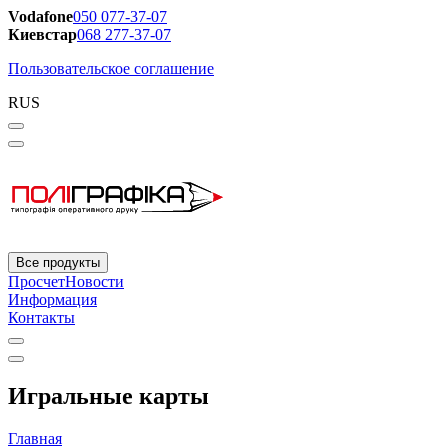
Vodafone
050 077-37-07
Киевстар
068 277-37-07
Пользовательское соглашение
RUS
Все продукты
Просчет
Новости
Информация
Контакты
Игральные карты
Главная