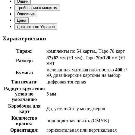
Опции
Требования к макетам
Описание
Цена
Доставка по Украине
Характеристики
Тираж:
комплекты по 54 карты., Таро 78 карт
87х62
мм (±1 мм)
, Таро
70х120
мм (±1
Размер:
мм)
мелованная матовая плотностью
400
г/
Бумага:
м², дизайнерские картоны на выбор
Тип печати:
цифровая тонерная
Радиус скругления
углов по
5 мм
умолчанию
Коробочка для
Да, уточняйте у менеджеров
карт
Количество
полноцветная печать (CMYK)
красок:
Ориентация:
горизонтальная или вертикальная