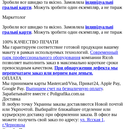
Зробили все швидко та якісно. Замовляла
індивідуальні
гральні карти
. Можуть зробити один екземпляр, а не тираж
Маркетолог
Зробили все швидко та якісно. Замовляла
індивідуальні
гральні карти
. Можуть зробити один екземпляр, а не тираж
100% КАЧЕСТВО ПЕЧАТИ
Мы гарантируем соответствие готовой продукции вашему
макету в рамках используемых технологий.
Современный
парк профессионального оборудования
компании Ricoh
позволяет выполнить заказ в максимально короткие сроки
превосходным качеством.
При обнаружении дефекта мы
перепечатаем заказ или вернем вам деньги.
ОПЛАТА
Мы принимаем карты Mastercard/Visa, Приват24, Apple Pay,
Google Pay.
Выпишем счет на безналичную оплату
.
Зарабатывайте вместе с Poligrafika.com.ua
Доставка
В любую точку Украины заказы доставляются Новой почтой
или Укрпочтой. Выбирайте ближайшее отделение или
курьерскую доставку при оформлении заказа. В офисе вы
можете получить свой заказ по адресу:
ул. Ясcкая 1,
г.Черновцы