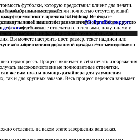
стоимость футболки, которую предоставил клиент для печати.
чати на выбранном материале.
оты барабана и минимальный или полностью отсутствующий
болку или свитшот с принтом наизнанку. Избегайте
ансферную печать и печать DTF (direct-to-film).
ров или написав нам в телеграмм-чате
на пахнуть новой вещью, без запаха печати или любого другого
@Poligrafika_support
и
чные фотореалистичные отпечатки с оттенками, полутонами и
и
детских
футболок.
рмопрессом);
экология, именные, информационные технологии, еда и
лия. Вы можете настроить цвет, размер, текст надписи или
ражения или принта на поверхность одежды. Этот метод обычно
оступный шаблон или создайте свой дизайн самостоятельно в
мощью термопресса. Процесс включает в себя печать изображения
 получать высококачественные полноцветные отпечатки.
 Если же вам нужна помощь дизайнера для улучшения
, так и для крупных заказов. Весь процесс переноса занимает
ожно отследить на каком этапе завершения ваш заказ.