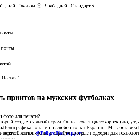
б. дней | Эконом 🕒, 3 раб. дней | Стандарт ⚡
почты.
 почты.
очтой.
 Ясская 1
ть принтов на мужских футболках
ки фото для печати?
торый создается дизайнером. Он включает цветокоррекцию, улу
а.
"Полиграфика" онлайн из любой точки Украины. Мы доставим Ва
по горячей линии
коттон, коттон-пенье и стрейтч которые подходят для технолог
@Poligrafika_support
.
т стоить: