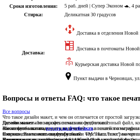
5 раб. дней | Супер Эконом 🐢, 4 ра
Сроки изготовления:
Стирка:
Деликатная 30 градусов
Доставка в отделения Новой 
Доставка в почтоматы Новой
Доставка:
Курьерская доставка Новой п
Пункт выдачи в Черновцах, ул.
Вопросы и ответы FAQ: что такое печа
Все вопросы
Что такое дизайн макет, и чем он отличается от простой загруз
Дизайн макет
Где можно онлайн заказать печать на футболках?
- это профессионально подготовленный файл, ко
обеспечения оптимального вида и качества печатного материал
Вы можете заказать
Какие футболки подходят для печати?
печать на футболках
в нашей типографии 
вопросы, Вы можете связаться с нами через наш телеграм-чат 
В основном мы используем футболки ТМ "НатаЛюкс" материал: 
Сколько стоит печать на футболках?
Разница между дизайном макета и простой загрузкой фото:
пленки.
Нанесение принта размером А6 | 105 х 148 мм на футболку буде
Печатаете ли вы на футболках клиента?