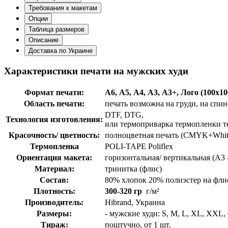
Требования к макетам
Опции
Таблица размеров
Описание
Доставка по Украине
Характеристики печати на мужских худи
Формат печати:
А6, А5, А4, А3, А3+, Лого (100х1
Область печати:
печать возможна на груди, на спин
DTF, DTG,
Технология изготовления:
или термоприварка термопленки 
Красочность/ цветность:
полноцветная печать (СMYK+Whit
Термопленка
POLI-TAPE Poliflex
Ориентация макета:
горизонтальная/ вертикальная (А3 
Материал:
тринитка (флис)
Состав:
80% хлопок 20% полиэстер на фли
Плотность:
300-320 гр
г/м²
Производитель:
Hibrand, Украина
Размеры:
- мужские худи: S, M, L, XL, XXL, 
Тираж:
поштучно, от 1 шт.