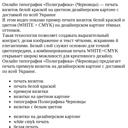
Онлайн типография «Полиграфика» (Черновцы) — печать
визиток белой краской на цветном дизайнерском картоне с
доставкой по всей Украине
В этом видео показан пример печати визиток белой краской и
цветом (WHITE + CMYK) на дизайнерском картоне тёмных
оттенков.
Такая технология позволяет создавать выразительный
контраст, делая изображение и текст чёткими, яскравими й
елегантними. Белый слой служит основою для точной
цветопередачи, а комбинированная печать WHITE+CMYK
открывает широкі можливості для креативного дизайну.
Онлайн типография «Полиграфика» (Черновцы) предлагает
печать премиум визиток на дизайнерском картоне с доставкой
по всей Украине.
печать визиток
печать белой краской
премиум визитки
визитки на цветном картоне
типография Полиграфика Черновцы
визитки с белым цветом
визитки на дизайнерском картоне
white cmyk печать
белая печать