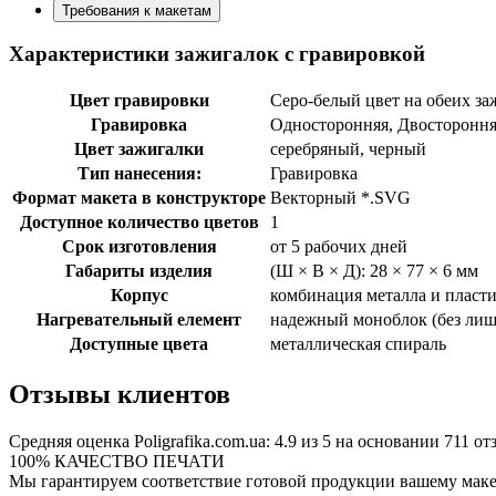
Требования к макетам
Характеристики зажигалок с гравировкой
Цвет гравировки
Серо-белый цвет на обеих за
Гравировка
Односторонняя, Двосторонн
Цвет зажигалки
серебряный, черный
Тип нанесения:
Гравировка
Формат макета в конструкторе
Векторный *.SVG
Доступное количество цветов
1
Срок изготовления
от 5 рабочих дней
Габариты изделия
(Ш × В × Д): 28 × 77 × 6 мм
Корпус
комбинация металла и пласт
Нагревательный елемент
надежный моноблок (без лиш
Доступные цвета
металлическая спираль
Отзывы клиентов
Средняя оценка
Poligrafika.com.ua
:
4.9
из
5
на основании
711
отз
100% КАЧЕСТВО ПЕЧАТИ
Мы гарантируем соответствие готовой продукции вашему маке