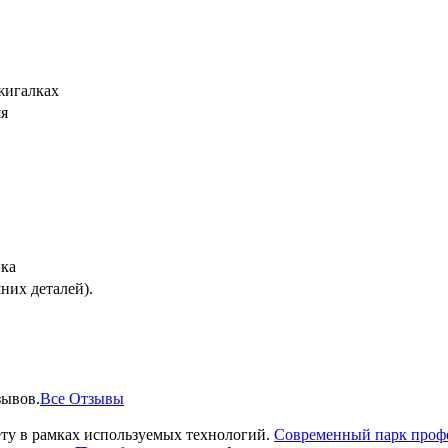
жигалках
яя
ика
них деталей).
ывов.
Все Отзывы
ту в рамках используемых технологий.
Современный парк проф