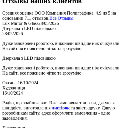
Отзывы наших клиентов
Средняя оценка
ООО Компания Полиграфика
:
4.9
из
5
на
основании
711
отзывов.
Все Отзывы
Lux Mirror & Glass
28/05/2026
Дзеркала з LED підсвідкою
28/05/2026
Дуже задоволені роботою, виконали швидше ніж очікували.
На сайті все пояснено чітко та зрозуміло.
Дзеркала з LED підсвідкою
Дуже задоволені роботою, виконали швидше ніж очікували.
На сайті все пояснено чітко та зрозуміло.
Оксана
16/10/2024
Художниця
16/10/2024
Радію, що знайшла вас. Вже замовляла три рази, дякую за
швидкість виготовлення
листівок
та якість друку. Дякую
розробникам сайту, адже оформляти замовлення - одне
задоволення.
Художниця