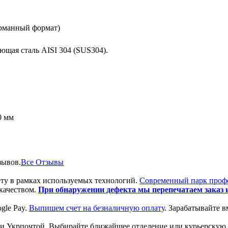
арманный формат)
ющая сталь AISI 304 (SUS304).
0 мм
зывов.
Все Отзывы
ту в рамках используемых технологий.
Современный парк проф
качеством.
При обнаружении дефекта мы перепечатаем заказ и
gle Pay.
Выпишем счет на безналичную оплату
. Зарабатывайте вм
и Укрпочтой. Выбирайте ближайшее отделение или курьерскую д