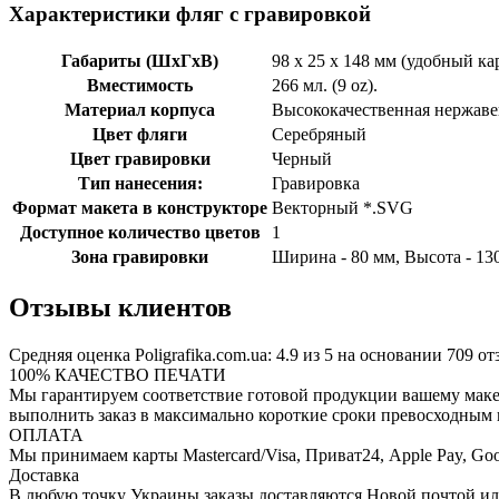
Характеристики фляг с гравировкой
Габариты (ШхГхВ)
98 x 25 x 148 мм (удобный к
Вместимость
266 мл. (9 oz).
Материал корпуса
Высококачественная нержаве
Цвет фляги
Cеребряный
Цвет гравировки
Черный
Тип нанесения:
Гравировка
Формат макета в конструкторе
Векторный *.SVG
Доступное количество цветов
1
Зона гравировки
Ширина - 80 мм, Высота - 13
Отзывы клиентов
Средняя оценка
Poligrafika.com.ua
:
4.9
из
5
на основании
709
от
100% КАЧЕСТВО ПЕЧАТИ
Мы гарантируем соответствие готовой продукции вашему маке
выполнить заказ в максимально короткие сроки превосходным 
ОПЛАТА
Мы принимаем карты Mastercard/Visa, Приват24, Apple Pay, Goo
Доставка
В любую точку Украины заказы доставляются Новой почтой ил