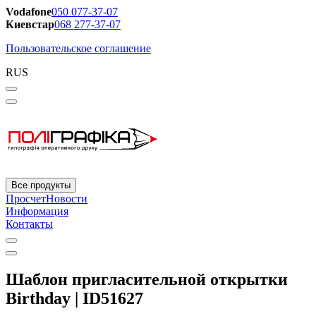
Vodafone
050 077-37-07
Киевстар
068 277-37-07
Пользовательское соглашение
RUS
Все продукты
Просчет
Новости
Информация
Контакты
Шаблон пригласительной открытки
Birthday | ID51627