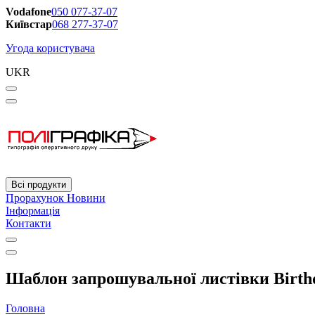
Vodafone
050 077-37-07
Київстар
068 277-37-07
Угода користувача
UKR
Всі продукти
Прорахунок
Новини
Інформація
Контакти
Шаблон запрошувальної листівки Birthd
Головна