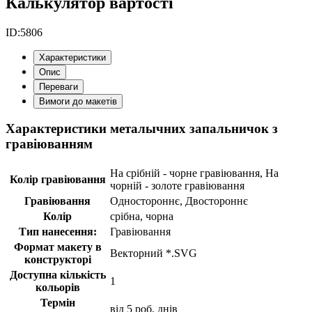
Калькулятор вартості
ID:
5806
Характеристики
Опис
Переваги
Вимоги до макетів
Характеристики металычних запальничок з
гравіюванням
На срібній - чорне гравіювання, На
Колір гравіювання
чорній - золоте гравіювання
Гравіювання
Одностороннє, Двостороннє
Колір
срібна, чорна
Тип нанесення:
Гравіювання
Формат макету в
Векторний *.SVG
конструкторі
Доступна кількість
1
кольорів
Термін
від 5 роб. днів