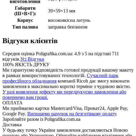
виготовлення
Габарити
39×59×13 мм
(Ш×В×Г):
Корпус
високоякісна латунь
Тип палива
заправка бензином
Відгуки клієнтів
Середня оцінка
Poligrafika.com.ua
:
4.9
з
5
на підставі
711
відгуків.
Усі Відгуки
100% ЯКІСТЬ ДРУКУ
Ми гарантуємо відповідність готової продукції вашому макету
в рамках використовуваних технологій.
Сучасний парк
професійного обладнання
компанії Ricoh дає змогу виконати
замовлення в максимально короткі терміни з чудовою якістю.
У разі виявлення дефекту ми передрукуємо замовлення або
повернемо вам гроші.
ОПЛАТА
Ми приймаємо картки Mastercard/Visa, Приват24, Apple Pay,
Google Pay.
Випишемо рахунок на безготівкову оплату
.
Заробляйте разом із Poligrafika.com.ua
Доставка
У будь-яку точку України замовлення доставляються Новою
поштою або Укрпоштою. Обирайте найближче відділення або