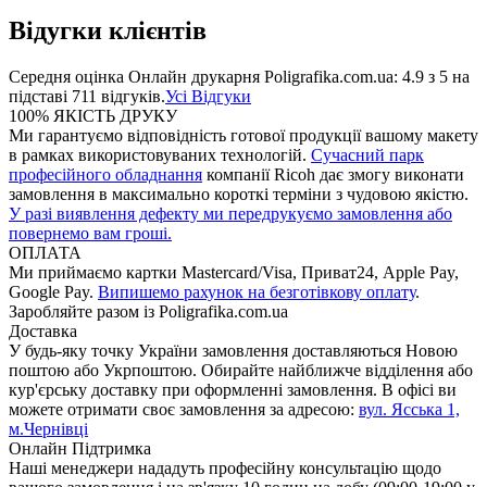
Відугки клієнтів
Середня оцінка
Онлайн друкарня Poligrafika.com.ua
:
4.9
з
5
на
підставі
711
відгуків.
Усі Відгуки
100% ЯКІСТЬ ДРУКУ
Ми гарантуємо відповідність готової продукції вашому макету
в рамках використовуваних технологій.
Сучасний парк
професійного обладнання
компанії Ricoh дає змогу виконати
замовлення в максимально короткі терміни з чудовою якістю.
У разі виявлення дефекту ми передрукуємо замовлення або
повернемо вам гроші.
ОПЛАТА
Ми приймаємо картки Mastercard/Visa, Приват24, Apple Pay,
Google Pay.
Випишемо рахунок на безготівкову оплату
.
Заробляйте разом із Poligrafika.com.ua
Доставка
У будь-яку точку України замовлення доставляються Новою
поштою або Укрпоштою. Обирайте найближче відділення або
кур'єрську доставку при оформленні замовлення. В офісі ви
можете отримати своє замовлення за адресою:
вул. Ясcька 1,
м.Чернівці
Онлайн Підтримка
Наші менеджери нададуть професійну консультацію щодо