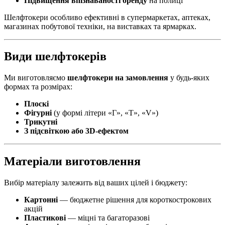
Підвищення впізнаваності бренду
на полиці
Шелфтокери особливо ефективні в супермаркетах, аптеках,
магазинах побутової техніки, на виставках та ярмарках.
Види шелфтокерів
Ми виготовляємо
шелфтокери на замовлення
у будь-яких
формах та розмірах:
Плоскі
Фігурні
(у формі літери «Г», «Т», «V»)
Трикутні
З підсвіткою або 3D-ефектом
Матеріали виготовлення
Вибір матеріалу залежить від ваших цілей і бюджету:
Картонні
— бюджетне рішення для короткострокових
акцій
Пластикові
— міцні та багаторазові