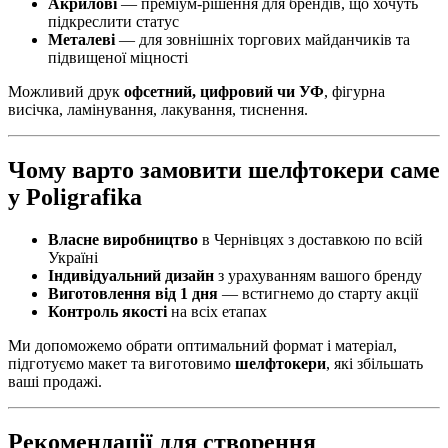
Акрилові
— преміум-рішення для брендів, що хочуть
підкреслити статус
Металеві
— для зовнішніх торгових майданчиків та
підвищеної міцності
Можливий друк
офсетний, цифровий чи УФ
, фігурна
висічка, ламінування, лакування, тиснення.
Чому варто замовити шелфтокери саме
у Poligrafika
Власне виробництво
в Чернівцях з доставкою по всій
Україні
Індивідуальний дизайн
з урахуванням вашого бренду
Виготовлення від 1 дня
— встигнемо до старту акції
Контроль якості
на всіх етапах
Ми допоможемо обрати оптимальний формат і матеріал,
підготуємо макет та виготовимо
шелфтокери
, які збільшать
ваші продажі.
Рекомендації для створення