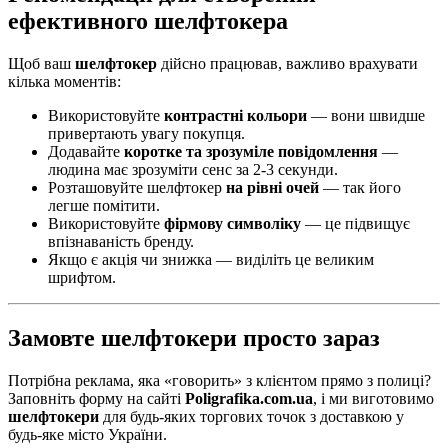
ефективного шелфтокера
Щоб ваш
шелфтокер
дійсно працював, важливо врахувати
кілька моментів:
Використовуйте
контрастні кольори
— вони швидше
привертають увагу покупця.
Додавайте
коротке та зрозуміле повідомлення
—
людина має зрозуміти сенс за 2-3 секунди.
Розташовуйте шелфтокер
на рівні очей
— так його
легше помітити.
Використовуйте
фірмову символіку
— це підвищує
впізнаваність бренду.
Якщо є акція чи знижка — виділіть це великим
шрифтом.
Замовте шелфтокери просто зараз
Потрібна реклама, яка «говорить» з клієнтом прямо з полиці?
Заповніть форму на сайті
Poligrafika.com.ua
, і ми виготовимо
шелфтокери
для будь-яких торгових точок з доставкою у
будь-яке місто України.