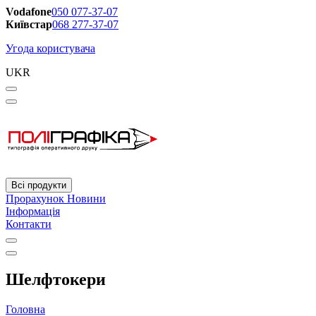
Vodafone
050 077-37-07
Київстар
068 277-37-07
Угода користувача
UKR
Всі продукти
Прорахунок
Новини
Інформація
Контакти
Шелфтокери
Головна