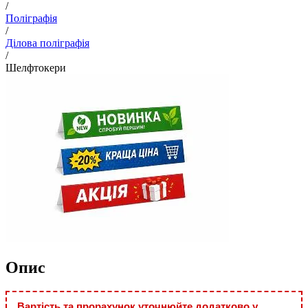
/
Поліграфія
/
Ділова поліграфія
/
Шелфтокери
Опис
Вартість та прорахунок уточнюйте додатково у