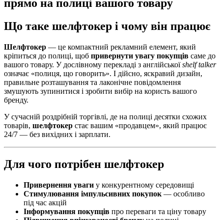
прямо на полиці вашого товару
Що таке шелфтокер і чому він працює
Шелфтокер
— це компактний рекламний елемент, який
кріпиться до полиці, щоб
привернути увагу покупців
саме до
вашого товару. У дослівному перекладі з англійської
shelf talker
означає «полиця, що говорить». І дійсно, яскравий дизайн,
правильне розташування та лаконічне повідомлення
змушують зупинитися і зробити вибір на користь вашого
бренду.
У сучасній роздрібній торгівлі, де на полиці десятки схожих
товарів,
шелфтокер
стає вашим «продавцем», який працює
24/7 — без вихідних і зарплати.
Для чого потрібен шелфтокер
Привернення уваги
у конкурентному середовищі
Стимулювання імпульсивних покупок
— особливо
під час акцій
Інформування покупців
про переваги та ціну товару