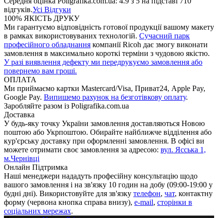
Середня оцінка
Poligrafika.com.ua
:
4.9
з
5
на підставі
710
відгуків.
Усі Відгуки
100% ЯКІСТЬ ДРУКУ
Ми гарантуємо відповідність готової продукції вашому макету
в рамках використовуваних технологій.
Сучасний парк
професійного обладнання
компанії Ricoh дає змогу виконати
замовлення в максимально короткі терміни з чудовою якістю.
У разі виявлення дефекту ми передрукуємо замовлення або
повернемо вам гроші.
ОПЛАТА
Ми приймаємо картки Mastercard/Visa, Приват24, Apple Pay,
Google Pay.
Випишемо рахунок на безготівкову оплату
.
Заробляйте разом із Poligrafika.com.ua
Доставка
У будь-яку точку України замовлення доставляються Новою
поштою або Укрпоштою. Обирайте найближче відділення або
кур'єрську доставку при оформленні замовлення. В офісі ви
можете отримати своє замовлення за адресою:
вул. Ясcька 1,
м.Чернівці
Онлайн Підтримка
Наші менеджери нададуть професійну консультацію щодо
вашого замовлення і на зв'язку 10 годин на добу (09:00-19:00 у
будні дні). Використовуйте для зв'язку
телефон
,
чат
, контактну
форму (червона кнопка справа внизу),
e-mail
,
сторінки в
соціальних мережах
.