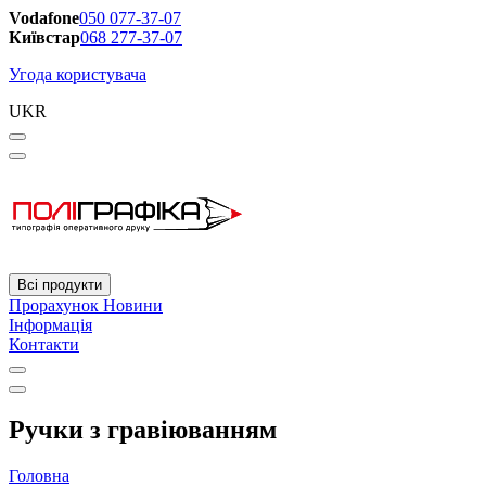
Vodafone
050 077-37-07
Київстар
068 277-37-07
Угода користувача
UKR
Всі продукти
Прорахунок
Новини
Інформація
Контакти
Ручки з гравіюванням
Головна