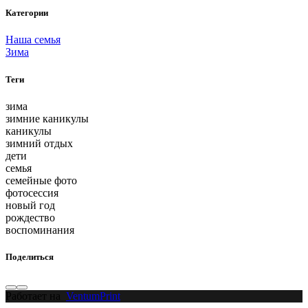
Категории
Наша семья
Зима
Теги
зима
зимние каникулы
каникулы
зимний отдых
дети
семья
семейные фото
фотосессия
новый год
рождество
воспоминания
Поделиться
Работает на
VentumPrint