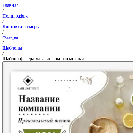
Главная
/
Полиграфия
/
Листовки, флаеры
/
Флаеры
/
Шаблоны
/
Шаблон флаера магазина эко косметики