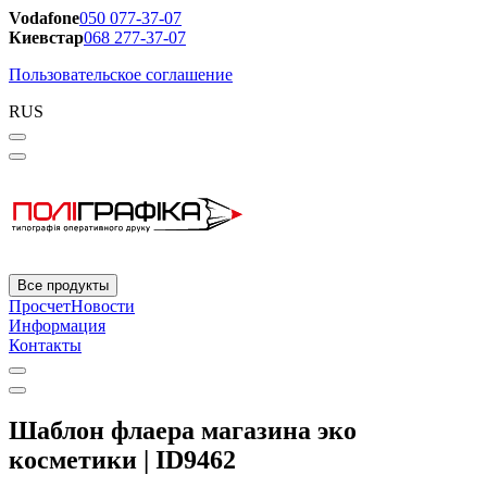
Vodafone
050 077-37-07
Киевстар
068 277-37-07
Пользовательское соглашение
RUS
Все продукты
Просчет
Новости
Информация
Контакты
Шаблон флаера магазина эко
косметики | ID9462