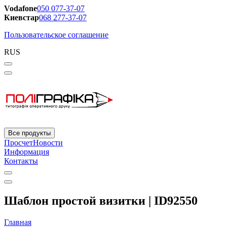
Vodafone
050 077-37-07
Киевстар
068 277-37-07
Пользовательское соглашение
RUS
Все продукты
Просчет
Новости
Информация
Контакты
Шаблон простой визитки | ID92550
Главная