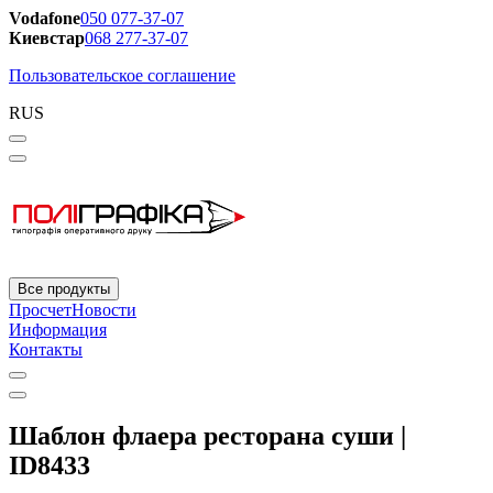
Vodafone
050 077-37-07
Киевстар
068 277-37-07
Пользовательское соглашение
RUS
Все продукты
Просчет
Новости
Информация
Контакты
Шаблон флаера ресторана суши |
ID8433