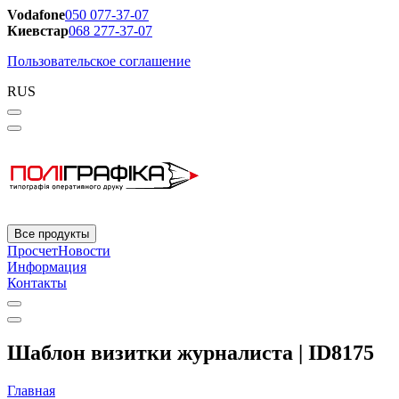
Vodafone
050 077-37-07
Киевстар
068 277-37-07
Пользовательское соглашение
RUS
Все продукты
Просчет
Новости
Информация
Контакты
Шаблон визитки журналиста | ID8175
Главная