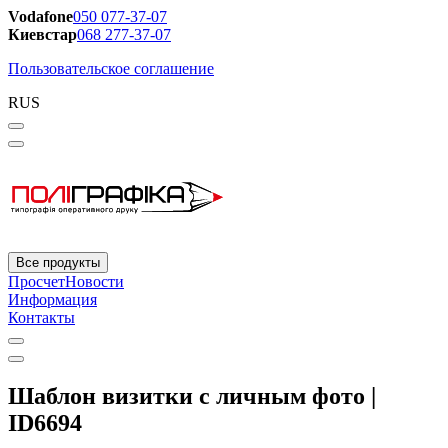
Vodafone
050 077-37-07
Киевстар
068 277-37-07
Пользовательское соглашение
RUS
Все продукты
Просчет
Новости
Информация
Контакты
Шаблон визитки с личным фото |
ID6694