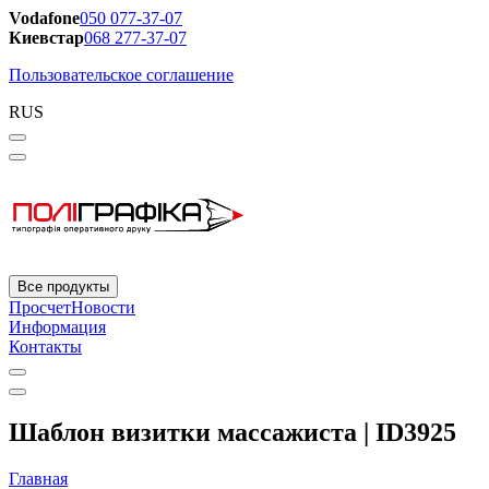
Vodafone
050 077-37-07
Киевстар
068 277-37-07
Пользовательское соглашение
RUS
Все продукты
Просчет
Новости
Информация
Контакты
Шаблон визитки массажиста | ID3925
Главная