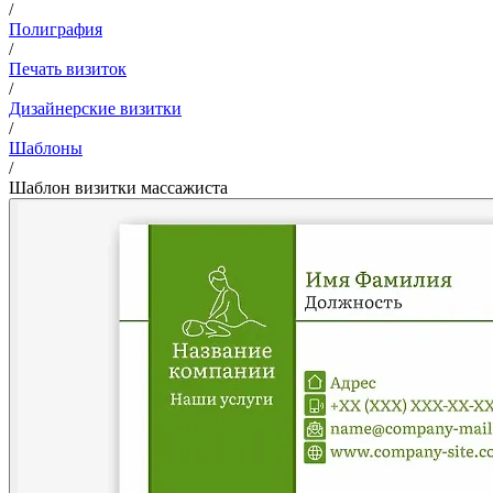
/
Полиграфия
/
Печать визиток
/
Дизайнерские визитки
/
Шаблоны
/
Шаблон визитки массажиста