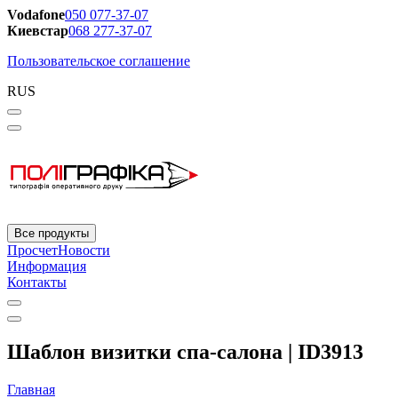
Vodafone
050 077-37-07
Киевстар
068 277-37-07
Пользовательское соглашение
RUS
Все продукты
Просчет
Новости
Информация
Контакты
Шаблон визитки спа-салона | ID3913
Главная