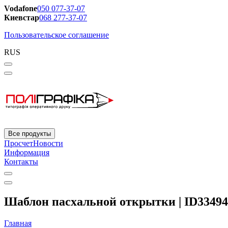
Vodafone
050 077-37-07
Киевстар
068 277-37-07
Пользовательское соглашение
RUS
Все продукты
Просчет
Новости
Информация
Контакты
Шаблон пасхальной открытки | ID33494
Главная