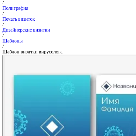
/
Полиграфия
/
Печать визиток
/
Дизайнерские визитки
/
Шаблоны
/
Шаблон визитки вирусолога