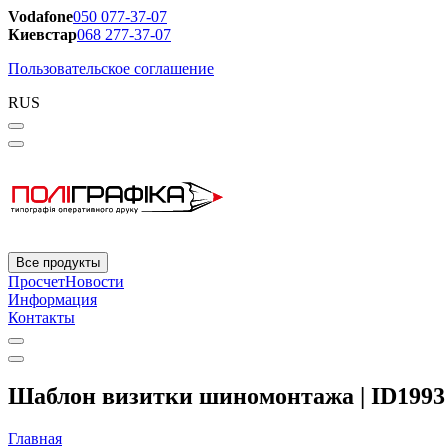
Vodafone
050 077-37-07
Киевстар
068 277-37-07
Пользовательское соглашение
RUS
Все продукты
Просчет
Новости
Информация
Контакты
Шаблон визитки шиномонтажа | ID1993
Главная