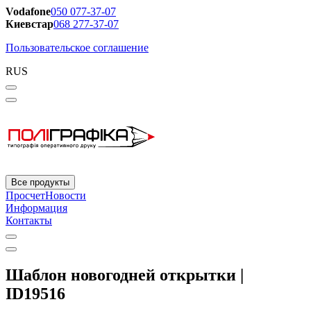
Vodafone
050 077-37-07
Киевстар
068 277-37-07
Пользовательское соглашение
RUS
Все продукты
Просчет
Новости
Информация
Контакты
Шаблон новогодней открытки |
ID19516