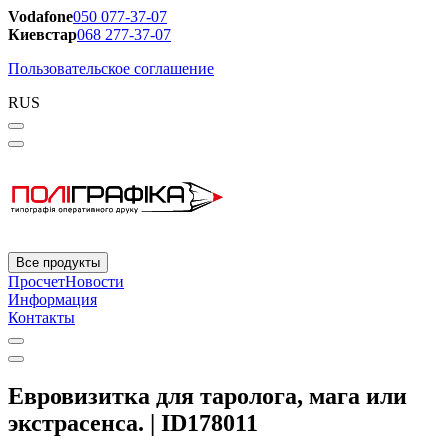
Vodafone
050 077-37-07
Киевстар
068 277-37-07
Пользовательское соглашение
RUS
Все продукты
Просчет
Новости
Информация
Контакты
Евровизитка для таролога, мага или
экстрасенса. | ID178011