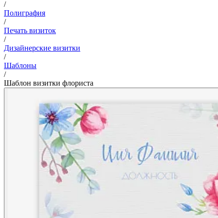
/
Полиграфия
/
Печать визиток
/
Дизайнерские визитки
/
Шаблоны
/
Шаблон визитки флориста