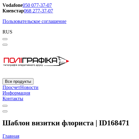
Vodafone
050 077-37-07
Киевстар
068 277-37-07
Пользовательское соглашение
RUS
Все продукты
Просчет
Новости
Информация
Контакты
Шаблон визитки флориста | ID168471
Главная