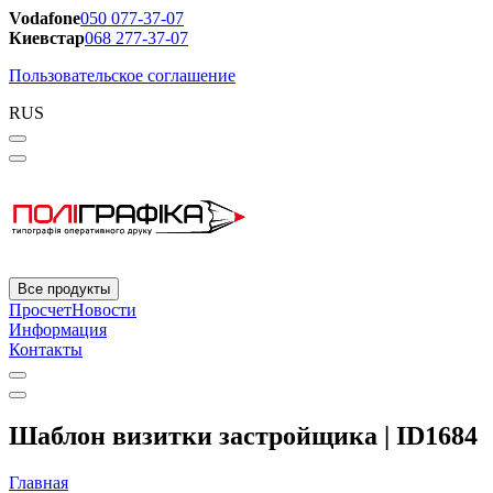
Vodafone
050 077-37-07
Киевстар
068 277-37-07
Пользовательское соглашение
RUS
Все продукты
Просчет
Новости
Информация
Контакты
Шаблон визитки застройщика | ID1684
Главная