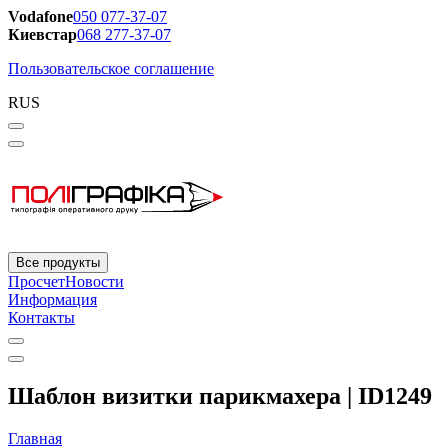
Vodafone
050 077-37-07
Киевстар
068 277-37-07
Пользовательское соглашение
RUS
Все продукты
Просчет
Новости
Информация
Контакты
Шаблон визитки парикмахера | ID1249
Главная