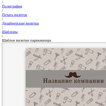
/
Полиграфия
/
Печать визиток
/
Дизайнерские визитки
/
Шаблоны
/
Шаблон визитки парикмахера