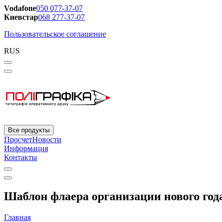
Vodafone
050 077-37-07
Киевстар
068 277-37-07
Пользовательское соглашение
RUS
Все продукты
Просчет
Новости
Информация
Контакты
Шаблон флаера организации нового года
Главная