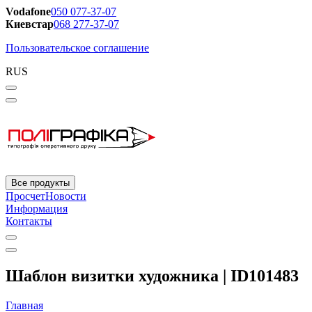
Vodafone
050 077-37-07
Киевстар
068 277-37-07
Пользовательское соглашение
RUS
Все продукты
Просчет
Новости
Информация
Контакты
Шаблон визитки художника | ID101483
Главная