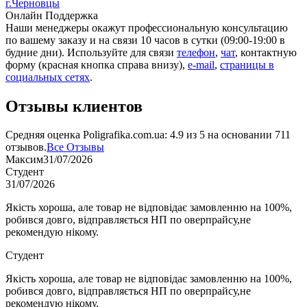
г.Черновцы
Онлайн Поддержка
Наши менеджеры окажут профессиональную консультацию
по вашему заказу и на связи 10 часов в сутки (09:00-19:00 в
будние дни). Используйте для связи
телефон
,
чат
, контактную
форму (красная кнопка справа внизу),
e-mail
,
страницы в
социальных сетях
.
Отзывы клиентов
Средняя оценка
Poligrafika.com.ua
:
4.9
из
5
на основании
711
отзывов.
Все Отзывы
Максим
31/07/2026
Студент
31/07/2026
Якість хороша, але товар не відповідає замовленню на 100%,
робився довго, відправляється НП по оверпрайсу,не
рекомендую нікому.
Студент
Якість хороша, але товар не відповідає замовленню на 100%,
робився довго, відправляється НП по оверпрайсу,не
рекомендую нікому.