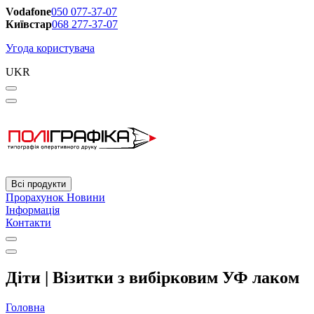
Vodafone
050 077-37-07
Київстар
068 277-37-07
Угода користувача
UKR
Всі продукти
Прорахунок
Новини
Інформація
Контакти
Діти | Візитки з вибірковим УФ лаком
Головна