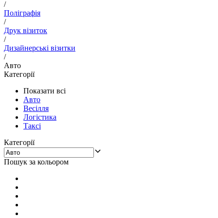
/
Поліграфія
/
Друк візиток
/
Дизайнерські візитки
/
Авто
Категорії
Показати всі
Авто
Весілля
Логістика
Таксі
Категорії
Пошук за кольором