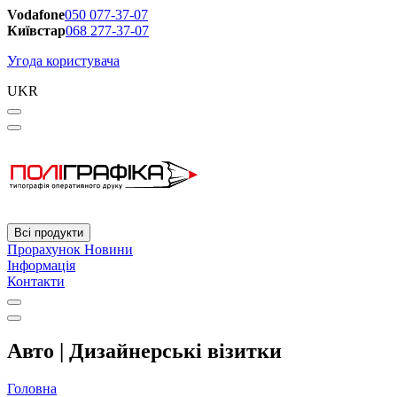
Vodafone
050 077-37-07
Київстар
068 277-37-07
Угода користувача
UKR
Всі продукти
Прорахунок
Новини
Інформація
Контакти
Авто | Дизайнерські візитки
Головна