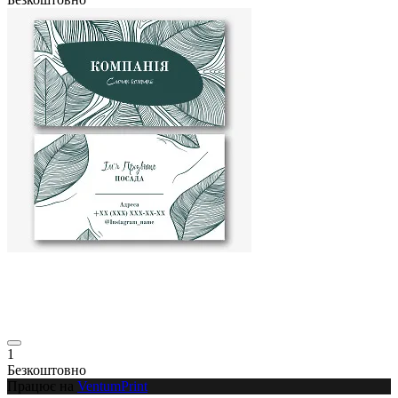
1
Безкоштовно
Працює на
VentumPrint