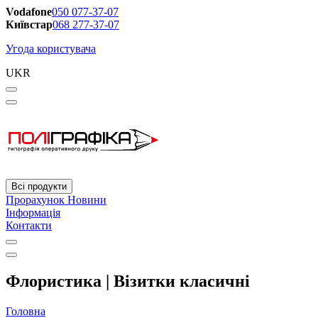
Vodafone
050 077-37-07
Київстар
068 277-37-07
Угода користувача
UKR
Всі продукти
Прорахунок
Новини
Інформація
Контакти
Флористика | Візитки класичні
Головна