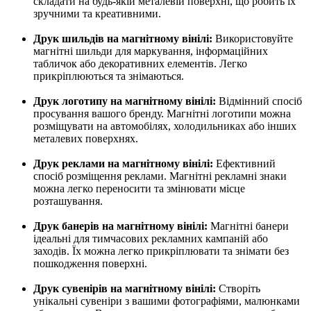
складати на будь-якій металевій поверхні, що робить їх
зручними та креативними.
Друк шильдів на магнітному вінілі:
Використовуйте
магнітні шильди для маркування, інформаційних
табличок або декоративних елементів. Легко
прикріплюються та знімаються.
Друк логотипу на магнітному вінілі:
Відмінний спосіб
просування вашого бренду. Магнітні логотипи можна
розміщувати на автомобілях, холодильниках або інших
металевих поверхнях.
Друк реклами на магнітному вінілі:
Ефективний
спосіб розміщення реклами. Магнітні рекламні знаки
можна легко переносити та змінювати місце
розташування.
Друк банерів на магнітному вінілі:
Магнітні банери
ідеальні для тимчасових рекламних кампаній або
заходів. Їх можна легко прикріплювати та знімати без
пошкодження поверхні.
Друк сувенірів на магнітному вінілі:
Створіть
унікальні сувеніри з вашими фотографіями, малюнками