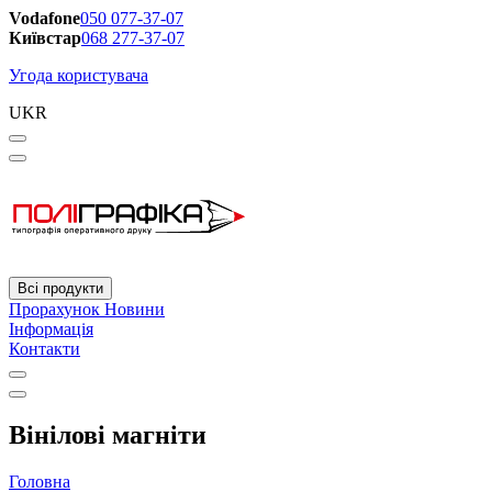
Vodafone
050 077-37-07
Київстар
068 277-37-07
Угода користувача
UKR
Всі продукти
Прорахунок
Новини
Інформація
Контакти
Вінілові магніти
Головна