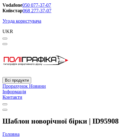
Vodafone
050 077-37-07
Київстар
068 277-37-07
Угода користувача
UKR
Всі продукти
Прорахунок
Новини
Інформація
Контакти
Шаблон новорічної бірки | ID95908
Головна