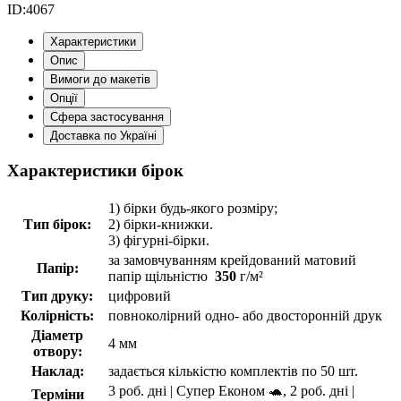
ID:
4067
Характеристики
Опис
Вимоги до макетів
Опції
Сфера застосування
Доставка по Україні
Характеристики бірок
1) бірки будь-якого розміру;
Тип бірок:
2) бірки-книжки.
3) фігурні-бірки.
за замовчуванням крейдований матовий
Папір:
папір щільністю
350
г/м²
Тип друку:
цифровий
Колірність:
повноколірний одно- або двосторонній друк
Діаметр
4 мм
отвору:
Наклад:
задається кількістю комплектів по 50 шт.
3 роб. дні | Супер Економ 🐢, 2 роб. дні |
Терміни