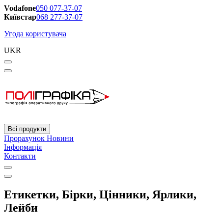
Vodafone
050 077-37-07
Київстар
068 277-37-07
Угода користувача
UKR
Всі продукти
Прорахунок
Новини
Інформація
Контакти
Етикетки, Бірки, Цінники, Ярлики,
Лейби