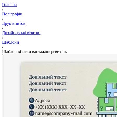
Головна
/
Поліграфія
/
Друк візиток
/
Дизайнерські візитки
/
Шаблони
/
Шаблон візитки вантажоперевезень