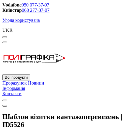
Vodafone
050 077-37-07
Київстар
068 277-37-07
Угода користувача
UKR
Всі продукти
Прорахунок
Новини
Інформація
Контакти
Шаблон візитки вантажоперевезень |
ID5526