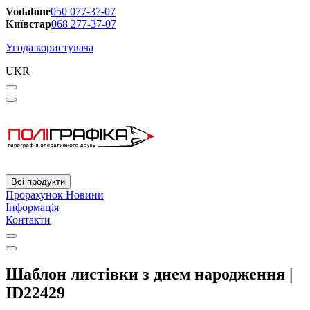
Vodafone
050 077-37-07
Київстар
068 277-37-07
Угода користувача
UKR
Всі продукти
Прорахунок
Новини
Інформація
Контакти
Шаблон листівки з днем народження |
ID22429