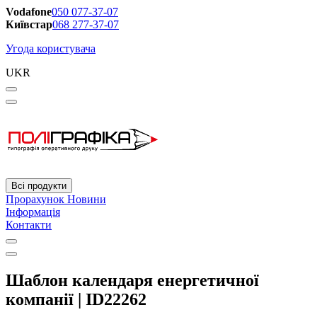
Vodafone
050 077-37-07
Київстар
068 277-37-07
Угода користувача
UKR
Всі продукти
Прорахунок
Новини
Інформація
Контакти
Шаблон календаря енергетичної
компанії | ID22262