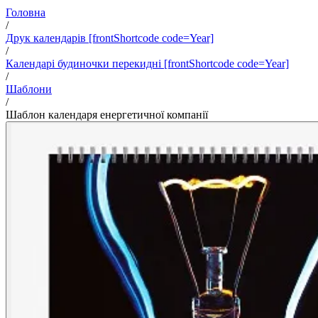
Головна
/
Друк календарів [frontShortcode code=Year]
/
Календарі будиночки перекидні [frontShortcode code=Year]
/
Шаблони
/
Шаблон календаря енергетичної компанії