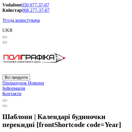
Vodafone
050 077-37-07
Київстар
068 277-37-07
Угода користувача
UKR
Всі продукти
Прорахунок
Новини
Інформація
Контакти
Шаблони | Календарі будиночки
перекидні [frontShortcode code=Year]