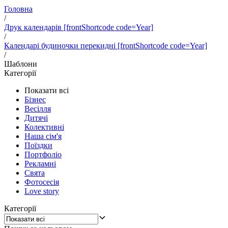
Головна
/
Друк календарів [frontShortcode code=Year]
/
Календарі будиночки перекидні [frontShortcode code=Year]
/
Шаблони
Категорії
Показати всі
Бізнес
Весілля
Дитячі
Колективні
Наша сім'я
Поїздки
Портфоліо
Рекламні
Свята
Фотосесія
Love story
Категорії