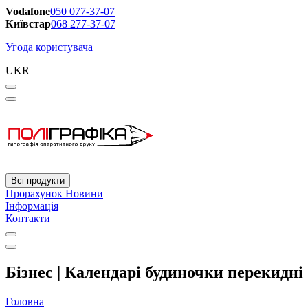
Vodafone
050 077-37-07
Київстар
068 277-37-07
Угода користувача
UKR
Всі продукти
Прорахунок
Новини
Інформація
Контакти
Бізнес | Календарі будиночки перекидні 
Головна