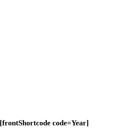
[frontShortcode code=Year]