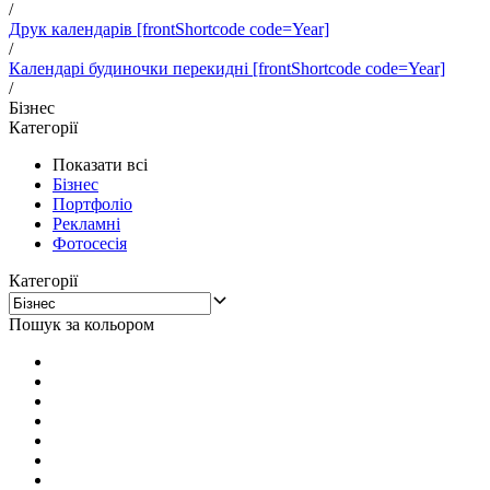
/
Друк календарів [frontShortcode code=Year]
/
Календарі будиночки перекидні [frontShortcode code=Year]
/
Бізнес
Категорії
Показати всі
Бізнес
Портфоліо
Рекламні
Фотосесія
Категорії
Пошук за кольором