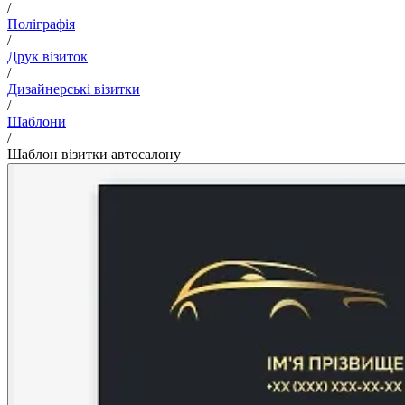
/
Поліграфія
/
Друк візиток
/
Дизайнерські візитки
/
Шаблони
/
Шаблон візитки автосалону