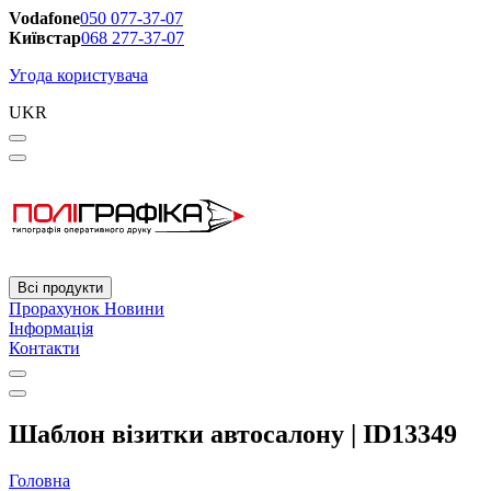
Vodafone
050 077-37-07
Київстар
068 277-37-07
Угода користувача
UKR
Всі продукти
Прорахунок
Новини
Інформація
Контакти
Шаблон візитки автосалону | ID13349
Головна