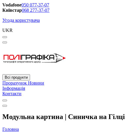
Vodafone
050 077-37-07
Київстар
068 277-37-07
Угода користувача
UKR
Всі продукти
Прорахунок
Новини
Інформація
Контакти
Модульна картина | Синичка на Гілці
Головна