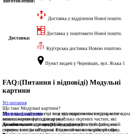
виготовлення:
Доставка у відділення Нової пошти.
Доставка у поштомати Нової пошти.
Доставка:
Кур'єрська доставка Новою поштою.
Пункт видачі у Чернівцях, вул. Яська 1
FAQ:(Питання і відповіді) Модульні
картини
Усі питання
Що таке Модульні картини?
Модульні картини
Що таке дизайн макет, і чим він відрізняється від простого
- це вид художнього мистецтва, коли одна
велика картина розділена на кілька окремих частин, які
завантаження фото для друку?
називаються модулями. Ці модулі можуть бути створені
Дизайн макет
Де можна повісити модульну картину?
- це професійно підготовлений файл, який
окремо, а потім об'єднані в єдиний композиційний образ.
створюється дизайнером. Він включає кольорокорекцію,