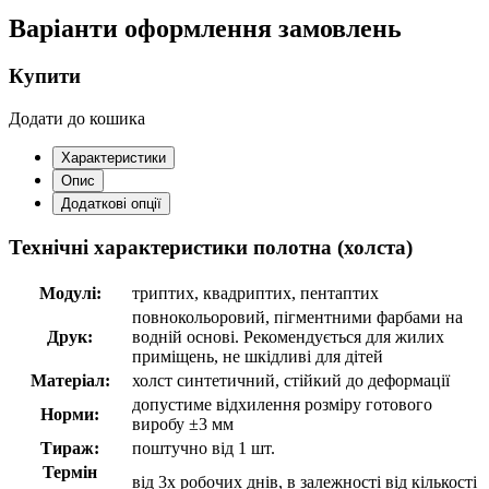
Варіанти оформлення замовлень
Купити
Додати до кошика
Характеристики
Опис
Додаткові опції
Технічні характеристики полотна (холста)
Модулі:
триптих, квадриптих, пентаптих
повнокольоровий, пігментними фарбами на
Друк:
водній основі. Рекомендується для жилих
приміщень, не шкідливі для дітей
Матеріал:
холст синтетичний, стійкий до деформації
допустиме відхилення розміру готового
Норми:
виробу ±3 мм
Тираж:
поштучно від 1 шт.
Термін
від 3х робочих днів, в залежності від кількості