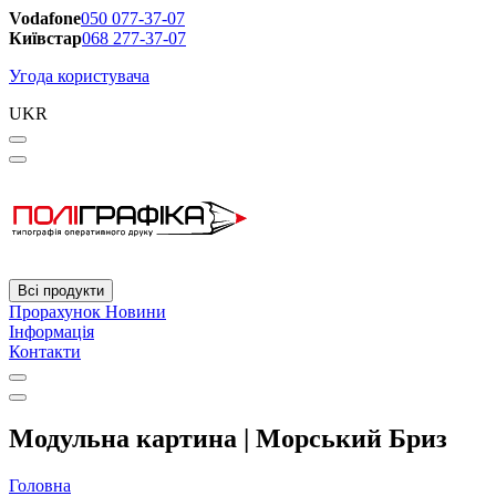
Vodafone
050 077-37-07
Київстар
068 277-37-07
Угода користувача
UKR
Всі продукти
Прорахунок
Новини
Інформація
Контакти
Модульна картина | Морський Бриз
Головна