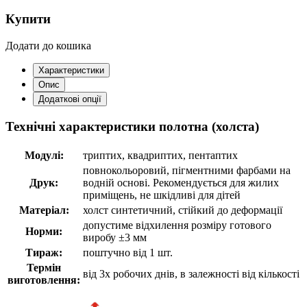
Купити
Додати до кошика
Характеристики
Опис
Додаткові опції
Технічні характеристики полотна (холста)
Модулі:
триптих, квадриптих, пентаптих
повнокольоровий, пігментними фарбами на
Друк:
водній основі. Рекомендується для жилих
приміщень, не шкідливі для дітей
Матеріал:
холст синтетичний, стійкий до деформації
допустиме відхилення розміру готового
Норми:
виробу ±3 мм
Тираж:
поштучно від 1 шт.
Термін
від 3х робочих днів, в залежності від кількості
виготовлення: